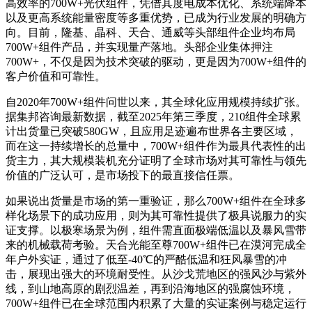
高效率的700W+光伏组件，凭借其度电成本优化、系统端降本
以及更高系统能量密度等多重优势，已成为行业发展的明确方
向。目前，隆基、晶科、天合、通威等头部组件企业均布局
700W+组件产品，并实现量产落地。头部企业集体押注
700W+，不仅是因为技术突破的驱动，更是因为700W+组件的
客户价值和可靠性。
自2020年700W+组件问世以来，其全球化应用规模持续扩张。
据集邦咨询最新数据，截至2025年第三季度，210组件全球累
计出货量已突破580GW，且应用足迹遍布世界各主要区域，
而在这一持续增长的总量中，700W+组件作为最具代表性的出
货主力，其大规模装机充分证明了全球市场对其可靠性与领先
价值的广泛认可，是市场投下的最直接信任票。
如果说出货量是市场的第一重验证，那么700W+组件在全球多
样化场景下的成功应用，则为其可靠性提供了极具说服力的实
证支撑。以极寒场景为例，组件需直面极端低温以及暴风雪带
来的机械载荷考验。天合光能至尊700W+组件已在漠河完成全
年户外实证，通过了低至-40℃的严酷低温和狂风暴雪的冲
击，展现出强大的环境耐受性。从沙戈荒地区的强风沙与紫外
线，到山地高原的剧烈温差，再到沿海地区的强腐蚀环境，
700W+组件已在全球范围内积累了大量的实证案例与稳定运行