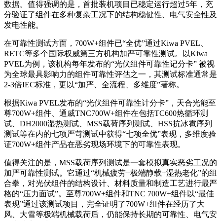
数据。值得强调的是，首批装机项目已稳定运行超过5年，充
分验证了组件在多种复杂工况下的结构稳健性、电气安全性及
发电性能。
在可靠性测试方面，700W+组件已“全优”通过Kiwa PVEL、
RETC等多个国际权威第三方机构加严可靠性测试。以Kiwa
PVEL为例，该机构每年发布的“光伏组件可靠性记分卡” 被视
为全球最具影响力的组件可靠性评估之一，其测试标准通常是
2-3倍IEC标准，更以“加严、全流程、多维度”著称。
根据Kiwa PVEL发布的“光伏组件可靠性计分卡”，天合光能至
尊700W+组件、通威TNC700W+组件在包括TC600热循环测
试、DH2000湿热测试、MSS载荷序列测试、HSS抗冰雹序列
测试等在内的七项严苛测试中获得“七项全优”表现，多维度验
证700W+组件产品在恶劣现场环境下的可靠性表现。
值得关注的是，MSS载荷序列测试是一套模拟真实恶劣工况的
加严可靠性测试。它通过“机械疲劳+极端静载+湿热老化”的组
合拳，对光伏组件的结构设计、材料质量和制造工艺进行最严
格的“压力面试”。至尊700W+组件和TNC 700W+组件以“最佳
表现”通过该测试项目，完全证明了700W+组件在经历了大
风、大雪等极端机械载荷后，仍能保持长期的可靠性、电气安