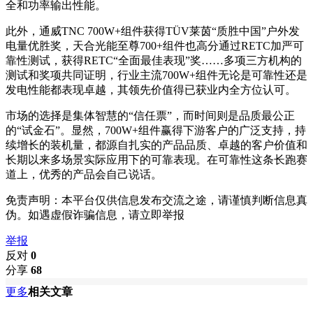
全和功率输出性能。
此外，通威TNC 700W+组件获得TÜV莱茵“质胜中国”户外发
电量优胜奖，天合光能至尊700+组件也高分通过RETC加严可
靠性测试，获得RETC“全面最佳表现”奖……多项三方机构的
测试和奖项共同证明，行业主流700W+组件无论是可靠性还是
发电性能都表现卓越，其领先价值得已获业内全方位认可。
市场的选择是集体智慧的“信任票”，而时间则是品质最公正
的“试金石”。显然，700W+组件赢得下游客户的广泛支持，持
续增长的装机量，都源自扎实的产品品质、卓越的客户价值和
长期以来多场景实际应用下的可靠表现。在可靠性这条长跑赛
道上，优秀的产品会自己说话。
免责声明：本平台仅供信息发布交流之途，请谨慎判断信息真
伪。如遇虚假诈骗信息，请立即举报
举报
反对
0
分享
68
更多
相关文章