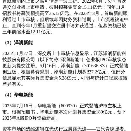
首航新能的上市之路可谓是一波三折。2022年6月，公司首次
递交创业板上市申请，彼时拟募集资金15.11亿元；同年11月
招股书将募资额提高至35.12亿元。在2023年3月，首航新能顺
利通过上市审核，但后续却因财务资料过期，上市流程被迫中
止。直到今年1月重新提交注册申请并获通过，但募资额已较
三年前缩水至12.11亿元。
（3）泽润新能
2025年1月27日，深交所上市审核信息显示，江苏泽润新能科
技股份有限公司（以下简称“泽润新能”）创业板IPO审核状态
更新为提交注册。5月16日，泽润新能（301636.SZ）正式登陆
创业板，根据募资规划，泽润新能计划募资7.2亿元，但部分
信息显示其实际募集资金为5.28亿元，可能与统计口径或披露
差异有关。
（4）华电新能
2025年7月16日，华电新能（600930）正式登陆沪市主板上
市。根据招股书，华电新能本次计划募集资金180亿元，创下
2025年A股IPO募资额新高。
资本市场的残酷逻辑在光伏行业展露无遗——它只青睐强者。