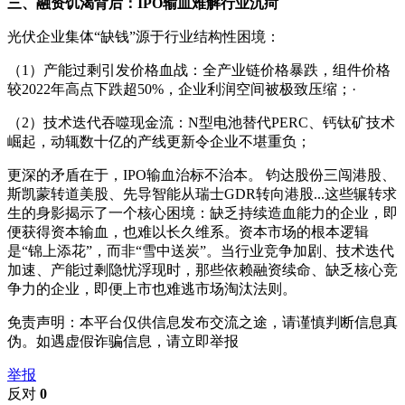
三、融资饥渴背后：IPO输血难解行业沉疴
光伏企业集体“缺钱”源于行业结构性困境：
（1）产能过剩引发价格血战：全产业链价格暴跌，组件价格
较2022年高点下跌超50%，企业利润空间被极致压缩；·
（2）技术迭代吞噬现金流：N型电池替代PERC、钙钛矿技术
崛起，动辄数十亿的产线更新令企业不堪重负；
更深的矛盾在于，IPO输血治标不治本。 钧达股份三闯港股、
斯凯蒙转道美股、先导智能从瑞士GDR转向港股...这些辗转求
生的身影揭示了一个核心困境：缺乏持续造血能力的企业，即
便获得资本输血，也难以长久维系。资本市场的根本逻辑
是“锦上添花”，而非“雪中送炭”。当行业竞争加剧、技术迭代
加速、产能过剩隐忧浮现时，那些依赖融资续命、缺乏核心竞
争力的企业，即便上市也难逃市场淘汰法则。
免责声明：本平台仅供信息发布交流之途，请谨慎判断信息真
伪。如遇虚假诈骗信息，请立即举报
举报
反对
0