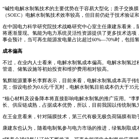
“碱性电解水制氢技术的主要优势在于容易大型化；质子交换膜
（SOEC）电解水制氢技术效率较高，但目前仍处于技术验证
在中国电力科学研究院技术战略研究中心室主任康建东看来，
将逐渐显现。氢能为电力系统灵活性资源提供了更多技术选项
事会预计，当可再生能源发电量占比超过60%—70%时，包
成本偏高
不过，在业内人士看来，电解水制氢成本偏高。电解水制氢过
管道、储氢设施等初始投资和维护费用相对较高。
氢辉能源董事长李辉表示，目前来看，电解水制氢成本高于传统化石
克；假设电价为0.6元/千瓦时，电解水制氢目前成本仍大于35
“核心材料及设备降本将直接影响电解水制氢的推广应用。”李
长、供应链成熟，占据成本优势，所以，目前我国以传统制氢为
在王金意看来，针对隔膜技术，第三代有极无极负荷隔膜有助于降
康建东也认为，随着电制氢参与电力市场的推进，绿氢制取成