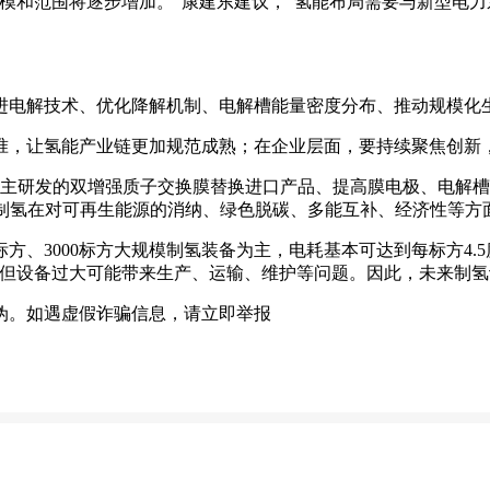
模和范围将逐步增加。”康建东建议，“氢能布局需要与新型电
进电解技术、优化降解机制、电解槽能量密度分布、推动规模化
准，让氢能产业链更加规范成熟；在企业层面，要持续聚焦创新
自主研发的双增强质子交换膜替换进口产品、提高膜电极、电解
制氢在对可再生能源的消纳、绿色脱碳、多能互补、经济性等方
标方、3000标方大规模制氢装备为主，电耗基本可达到每标方4
备，但设备过大可能带来生产、运输、维护等问题。因此，未来制氢
伪。如遇虚假诈骗信息，请立即举报