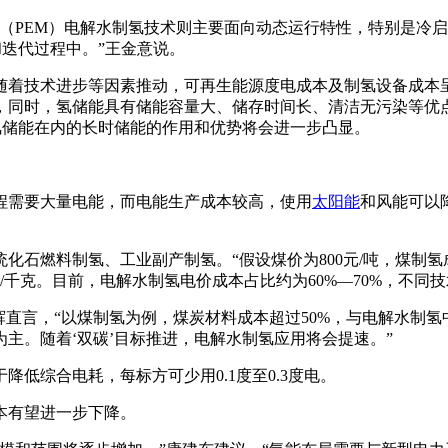
（PEM）电解水制氢技术则主要面向动态运行特性，特别是冷
和迭代过程中。”王金意说。
随着技术进步等因素推动，可再生能源度电成本及制氢设备成本
，同时，氢储能具有储能容量大、储存时间长、清洁无污染等优
括氢储能在内的长时储能的作用和优势将会进一步凸显。
程需要大量电能，而电能生产成本较高，使用
太阳能
和风能可以
燃料制氢、工业副产制氢。“假设煤价为800元/吨，煤制氢成本
元/千克。目前，电解水制氢电价成本占比约为60%—70%，不同
辉直言，“以煤制氢为例，煤炭材料成本超过50%，与电解水制氢
主。随着‘双碳’目标推进，电解水制氢应用将会提速。”
低综合电耗，每标方可少用0.1度至0.3度电。
本有望进一步下降。