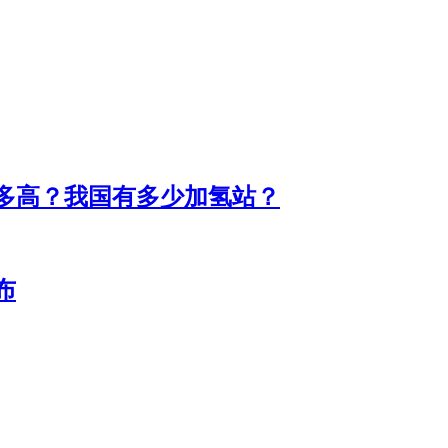
多高？​我国有多少加氢站？
布