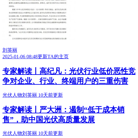
刘英丽
2025-01-06 08:48更新
TA的主页
专家解读丨高纪凡：光伏行业低价恶性竞
争对企业、行业、终端用户的三重伤害
光伏人物
刘英丽
10天前更新
专家解读丨严大洲：遏制“低于成本销
售”，助中国光伏高质量发展
光伏人物
刘英丽
10天前更新