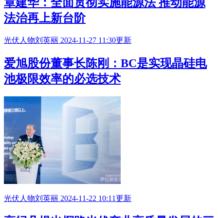
章建华：全面贯彻实施能源法 推动能源
法治再上新台阶
光伏人物
刘英丽
2024-11-27 11:30更新
爱旭股份董事长陈刚：BC是实现晶硅电
池极限效率的必选技术
光伏人物
刘英丽
2024-11-22 10:11更新