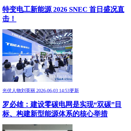
特变电工新能源 2026 SNEC 首日盛况直
击！
光伏人物
刘英丽
2026-06-03 14:53更新
罗必雄：建设零碳电网是实现“双碳”目
标、构建新型能源体系的核心举措