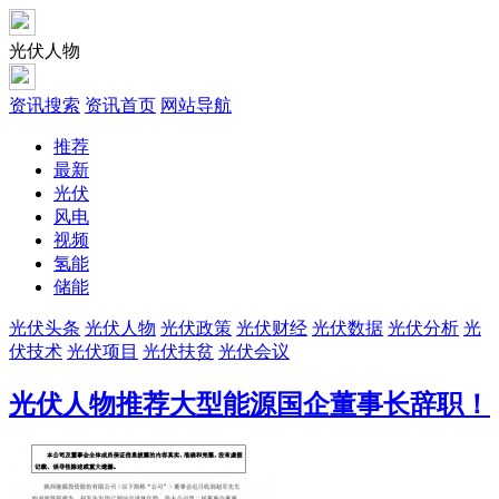
光伏人物
资讯搜索
资讯首页
网站导航
推荐
最新
光伏
风电
视频
氢能
储能
光伏头条
光伏人物
光伏政策
光伏财经
光伏数据
光伏分析
光
伏技术
光伏项目
光伏扶贫
光伏会议
光伏人物
推荐
大型能源国企董事长辞职！