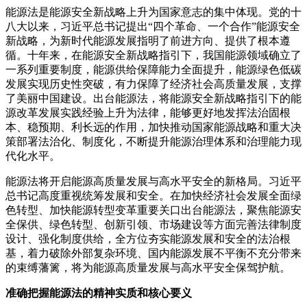
能源法是能源安全新战略上升为国家意志的集中体现。党的十
八大以来，习近平总书记提出“四个革命、一个合作”能源安全
新战略，为新时代能源发展指明了前进方向、提供了根本遵
循。十年来，在能源安全新战略指引下，我国能源领域确立了
一系列重要制度，能源供给保障能力全面提升，能源绿色低碳
发展实现历史性突破，有力保障了经济社会高质量发展，支撑
了美丽中国建设。出台能源法，将能源安全新战略指引下的能
源改革发展实践经验上升为法律，能够更好地发挥法治固根
本、稳预期、利长远的作用，加快推动国家能源战略和重大决
策部署法治化、制度化，不断提升能源治理体系和治理能力现
代化水平。
能源法将开启能源高质量发展与高水平安全的新格局。习近平
总书记高度重视统筹发展和安全。在加快经济社会发展全面绿
色转型、加快能源转型变革重要关口出台能源法，聚焦能源安
全保供、绿色转型、创新引领、市场建设等方面完善法律制度
设计、强化制度供给，全方位夯实能源发展和安全的法治根
基，着力破除外部复杂环境、国内能源发展不平衡不充分带来
的束缚藩篱，将为能源高质量发展与高水平安全保驾护航。
准确把握能源法的精神实质和核心要义