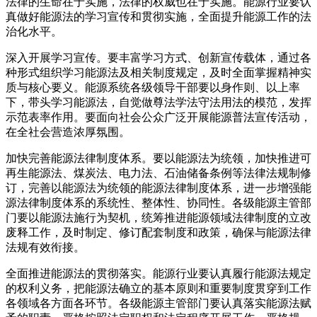
法律的生命在于实施，法律的权威也在于实施。能源行业要认
真做好能源法的学习宣传和贯彻实施，全面提升能源工作的法
治化水平。
深入开展学习宣传。要丰富学习方式、创新宣传载体，通过各
种形式组织学习能源法及相关制度规定，及时全面掌握精神实
质与核心要义。能源系统各级领导干部要以身作则、以上率
下，带头学习能源法，自觉做尊法学法守法用法的模范，发挥
示范表率作用。要面向社会公众广泛开展能源普法宣传活动，
在全社会营造浓厚氛围。
加快完善能源法律制度体系。要以能源法为统领，加快推进可
再生能源法、煤炭法、电力法、石油储备条例等法律法规制修
订，完善以能源法为统领的能源法律制度体系，进一步增强能
源法律制度体系的系统性、整体性、协同性。各级能源主管部
门要以能源法施行为契机，统筹推进能源领域法律制度的立改
废释工作，及时制定、修订配套制度和政策，确保与能源法律
法规有效衔接。
全面推进能源法的贯彻落实。能源行业要认真履行能源法规定
的权利义务，把能源法确立的基本原则和重要制度贯穿到工作
各领域各方面各环节。各级能源主管部门要认真落实能源法赋