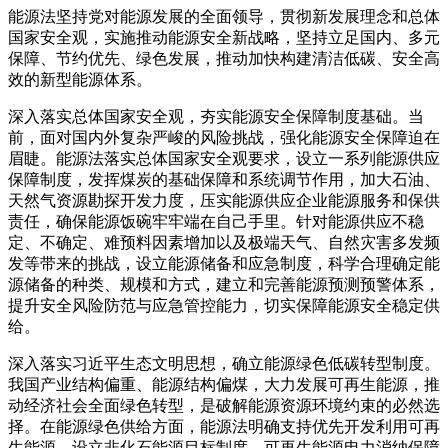
能源法坚持党对能源发展的全面领导，贯彻新发展理念和总体
国家安全观，实施推动能源安全新战略，坚持立足国内、多元
保障、节约优先、绿色发展，推动加快构建清洁低碳、安全高
效的新型能源体系。
深入落实总体国家安全观，夯实能源安全保障制度基础。当
前，面对国内外复杂严峻的风险挑战，强化能源安全保障迫在
眉睫。能源法落实总体国家安全观要求，设立一系列能源供应
保障制度，发挥煤炭的基础保障和系统调节作用，加大石油、
天然气资源勘探开发力度，压实能源供应企业能源服务和保供
责任，确保能源饭碗牢牢端在自己手里。针对能源供应不稳
定、不确定、难预料因素增加以及极端天气、自然灾害多发频
发等带来的挑战，设立能源储备和应急制度，科学合理确定能
源储备的种类、规模和方式，建立和完善能源预测预警体系，
提升安全风险防范与应急管控能力，切实保障能源安全稳定供
给。
深入落实习近平生态文明思想，确立能源绿色低碳转型制度。
我国产业结构偏重、能源结构偏煤，大力发展可再生能源，推
动经济社会全面绿色转型，是破解能源资源环境约束的必然选
择。在能源绿色供给方面，能源法明确支持优先开发利用可再
生能源，设立非化石能源目标制度、可再生能源电力消纳保障