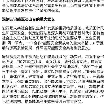
了我国能源工作大政方针、根本原则和制度体系，其颁布施行
是我国能源法治体系建设的重要里程碑，为在法治轨道上推进
能源高质量发展提供了坚实的保障。
深刻认识能源法出台的重大意义
能源是人类社会赖以生存和发展的重要物质基础，攸关国计民
生和国家安全。制定能源法是深入贯彻习近平新时代中国特色
社会主义思想特别是习近平法治思想的重要成果，是全面贯
彻“四个革命、一个合作”能源安全新战略的重大举措，对于推
动能源高质量发展、保障国家能源安全具有重要意义。
能源法是习近平法治思想在能源领域的生动实践。习近平总书
记强调，“加强重点领域、新兴领域、涉外领域立法，提高立
法质量，不断完善中国特色社会主义法律体系。”党的二十届
三中全会《决定》提出，坚持以制度建设为主线，加强顶层设
计、总体谋划，破立并举、先立后破，筑牢根本制度，完善基
本制度，创新重要制度。出台能源法，搭建起能源法律体系的
四梁八柱，是加强重点领域立法的重要举措，有利于加快构建
以能源法为统领、以能源单行法为主干、以能源行政法规和规
章为重要组成部分的能源法律制度体系，对保障能源安全、优
化能源结构、提高能源利用效率等具有重大意义。