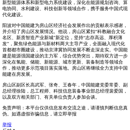
新型能源体系和新型电力系统建设，深化在能源规划咨询、算
电协同、水利建设、科技创新等领域合作，携手服务中国式现
代化建设。
阳波对中国能建为房山区经济社会发展作出的贡献表示感谢，
并介绍了房山区发展情况。他说，房山区紧扣“科教融合文化
名区、新质智造产业新城”新定位，坚持“志存高远、厚积薄
发”，聚焦绿色能源与新材料两大主导产业，全面融入现代化
首都都市圈建设，推动京津冀协同发展不断走深走实。中国能
建是能源强国建设的主力军，综合优势突出，期待双方进一步
深化在氢能、储能、新能源、城市更新、装备制造等领域合
作，推动更多示范项目落实落地。房山区将继续全力支持中国
能建在房发展。
房山区副区长高武军、张奇、王春年，中国能建党委常委、副
总经理徐陆，总工程师、科技信息装备事业部总经理裴爱国，
以及双方相关部门、有关单位负责人参加会谈。
免责声明：本平台仅供信息发布交流之途，请谨慎判断信息真
伪。如遇虚假诈骗信息，请立即举报
举报