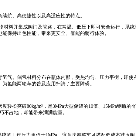
高续航、高便捷性以及高适应性的特点。
属氢化物材料并集成阀门及管路，在常温、低压下即可安全运行，
也能保持出色性能，带来更安全、智能的骑行体验。
存氢气。储氢材料分布在瓶体内部，受热均匀、压力平衡，即使在
，为氢能两轮车的普及应用扫清了主要障碍。
突破80kg/m³，是3MPa大型储罐的10倍、15MPa钢瓶的
，轻巧不占地，却能带来满满能量。
态储氢系统的工作压力更低于1MPa，这意味着整车可搭配低成本减