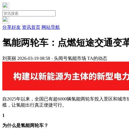
分享好友
资讯首页
网站导航
氢能两轮车：点燃短途交通变革
刘英丽
2026-03-19 08:58 · 头闻号
氢能市场
TA的动态
自2025年以来，全国已有超6000辆氢能两轮车投入景区
槛，让氢能出行真正便捷可行。
1
为什么是氢能两轮车？