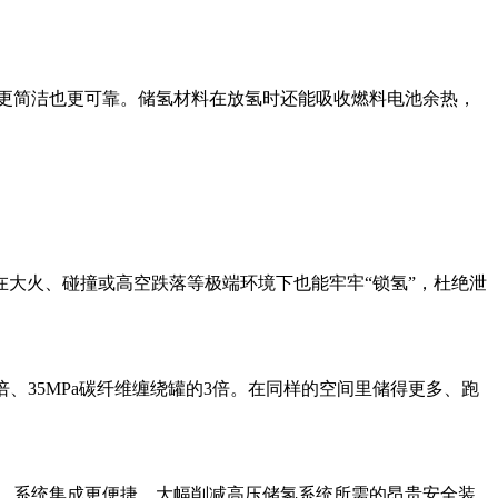
系统更简洁也更可靠。储氢材料在放氢时还能吸收燃料电池余热，
大火、碰撞或高空跌落等极端环境下也能牢牢“锁氢”，杜绝泄
4倍、35MPa碳纤维缠绕罐的3倍。在同样的空间里储得更多、跑
压阀，系统集成更便捷，大幅削减高压储氢系统所需的昂贵安全装