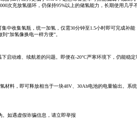
000次充放氢循环，仍保持95%以上的储氢能力，长期使用几
可集中收集氢瓶，统一加氢，仅需30分钟至1.5小时即可完成补
到“加氢像换电一样方便”。
温下启动难、续航差的问题。即便在-20°C严寒环境下，仍能稳
氢材料，即可释放相当于一块48V、30Ah电池的电量输出。
伪。如遇虚假诈骗信息，请立即举报