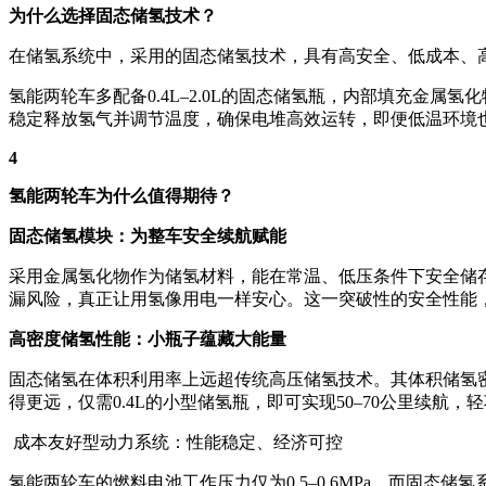
为什么选择固态储氢技术？
在储氢系统中，采用的固态储氢技术，具有高安全、低成本、
氢能两轮车多配备0.4L–2.0L的固态储氢瓶，内部填充金
稳定释放氢气并调节温度，确保电堆高效运转，即便低温环境
4
氢能两轮车为什么值得期待？
固态储氢模块：为整车安全续航赋能
采用金属氢化物作为储氢材料，能在常温、低压条件下安全储
漏风险，真正让用氢像用电一样安心。这一突破性的安全性能
高密度储氢性能：小瓶子蕴藏大能量
固态储氢在体积利用率上远超传统高压储氢技术。其体积储氢密度轻松
得更远，仅需0.4L的小型储氢瓶，即可实现50–70公里续航
成本友好型动力系统：性能稳定、经济可控
氢能两轮车的燃料电池工作压力仅为0.5–0.6MPa，而固