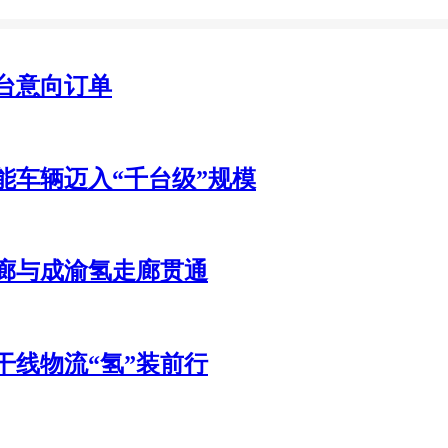
0台意向订单
能车辆迈入“千台级”规模
廊与成渝氢走廊贯通
线物流“氢”装前行