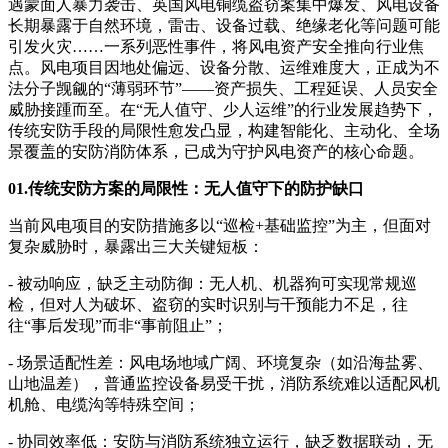
遇蒙面人暴力袭击、英国风电铜缆盗窃案集中爆发、风电设备
长期暴露于自然环境，雷击、设备过载、绝缘老化等问题可能
引发火灾……一系列恶性事件，将风电资产安全推向行业焦
点。风电项目因地处偏远、设备分散、运维难度大，正成为不
法分子觊觎的“薄弱环节”——资产损失、工程延误、人员安全
威胁接踵而至。在“无人值守、少人运维”的行业发展趋势下，
传统安防手段的局限性愈发凸显，构建智能化、主动化、全场
景覆盖的安防消防体系，已成为守护风电资产的核心命题。
01.传统安防方案的局限性：无人值守下的防护缺口
当前风电项目的安防措施多以“巡检+基础监控”为主，但面对
复杂威胁时，暴露出三大关键短板：
- 被动响应，缺乏主动防御：无人机、机器狗可实现常规巡
检，但对人为破坏、盗窃的实时识别与干预能力不足，往
往“事后发现”而非“事前阻止”；
- 场景适配性差：风电场地域广阔、环境复杂（如沿海盐雾、
山地温差），普通监控设备易受干扰，消防系统难以适配风机
机舱、电缆沟等特殊空间；
- 协同效率低：安防与消防系统独立运行，缺乏数据联动，无