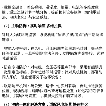
- 数据全融合：整合视频、温湿度、烟量、电流等多维度数
据，通过边缘计算本地分析，提前预判设备故障（如轴承过
热、电缆老化）与安全威胁。
（2）主动防御：实时响应 多维拦截
针对人为破坏与盗窃，系统构建 “预警-拦截-追踪”的主动防御
链条：
- 智能入侵检测：在风机、升压站周界部署激光对射、振动光
纤等传感器，一旦检测到非法入侵，立即触发声光警报、远程
喊话威慑；
- 防盗专项防护：对电缆、变压器等重点部件，采用智能锁具
+微型定位标签，异常位移即时报警；针对风机机舱，部署防
闯入系统，阻止犯罪分子破坏设备；
- 联动响应机制：与公安、运维中心实时联动，自动推送报警
位置、现场视频，辅助快速出警与远程处置（如远程切断设备
电源、启动驱离装置），将损失控制在萌芽阶段。
（3）消防一体化解决方案：适配风电场景 快速控火