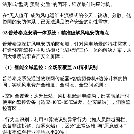
法形成“监测-预警-处置”的闭环，延误最佳响应时机。
在“无人值守”成为风电运维主流模式的今天，被动、分散、低
协同的安防体系，已无法满足资产安全的刚性需求。
02.普若泰克安消一体系统：精准破解风电安防痛点
普若泰克深耕风电安防消防领域，针对风电场景的特殊需求，
打造“智能监控+主动防御+消防联动”三位一体的解决方案，从
四大维度筑牢资产安全屏障：
（1）智能全域监控：全场景覆盖 AI精准识别
普若泰克系统通过物联网传感器+智能摄像机+边缘计算的协
同，实现风电资产全维度、全时段、全空间监测：
- 空间全覆盖：从升压站、风机机舱到电缆沟，部署满足严柯
使用的监控设备（适应-40℃~85℃温差、盐雾腐蚀），消除监
控盲区；
- 行为全识别：利用AI算法识别异常行为（如人员翻越围栏、
设备非法拆解、烟雾火焰），区分“正常运维”与“恶意破坏”，
误报率低至行业平均水平20%；