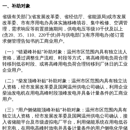
一、补助对象
省级有关部门(省发展改革委、省经信厅、省能源局)或市发展
改革委、市有序用电办具体实施移峰填谷、集中检修、空调管
理，需求响应等前置措施期间，供电电压等级10千伏及以上
(含20、35、110、220千伏)并与供电部门(有序用电办)签订需
求侧管理告知书的工商业用户。
（一）“错避峰补贴”补助对象：温州市区范围内具有独立法人
资格，通过调整生产流程、时段等方式，将高峰用电负荷合理
转移到低谷时段、或将高峰用电负荷合理转移到厂休日的工业
企业用户。
（二）“柴发顶峰补贴”补助对象：温州市区范围内具有独立法
人资格，经市发展改革委及国网温州供电公司确认，利用企业
柴油发电机在用电高峰时段顶峰发电并具备计量条件的工商业
用户。
（三）“用户侧储能顶峰补贴”补助对象：温州市区范围内具有
独立法人资格，经市发展改革委及国网温州供电公司确认，接
入省储能平台及市级虚拟电厂平台，利用储能系统在用电低谷
时充电，在用电高峰时放电并具备计量条件的用户侧电化学储