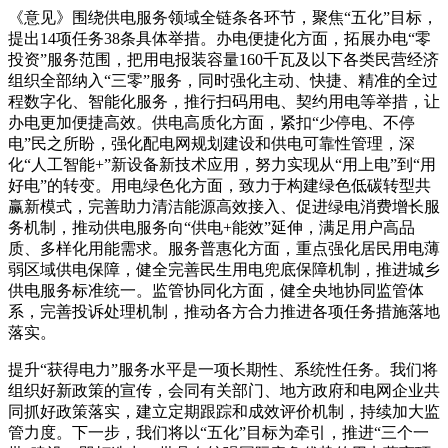
《意见》围绕供电服务领域全链条各环节，聚焦“五化”目标，
提出14项任务38条具体举措。办电便捷化方面，拓展办电“零
投资”服务范围，把用电报装容量160千瓦及以下各类民营经济
组织全部纳入“三零”服务，同时强化主动、快捷、精准的全过
程数字化、智能化服务，推行扫码用电、契约用电等举措，让
办电更加便捷高效。供电高质化方面，紧扣“少停电、不停
电”民之所盼，强化配电网规划建设和供电可靠性管理，深
化“人工智能+”新设备新技术应用，努力实现从“用上电”到“用
好电”的转变。用电绿色化方面，致力于构建绿色低碳转型共
赢新模式，完善助力清洁能源高效接入、促进绿电消费增长服
务机制，推动供电服务向“供电+能效”延伸，满足用户高品
质、多样化用能需求。服务普惠化方面，重点强化居民用电薄
弱区域供电保障，健全完善民生用电兜底保障机制，推进城乡
供电服务标准统一。监管协同化方面，健全央地协同监管体
系，完善投诉处理机制，推动各方合力推进各项任务措施落地
落实。
提升“获得电力”服务水平是一项长期性、系统性任务。我们将
组织好新政策的宣传，会同有关部门、地方政府和电网企业共
同抓好政策落实，建立定期跟踪和成效评价机制，持续加大监
管力度。下一步，我们将以“五化”目标为牵引，推进“三个一