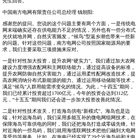
先生回答。
中国南方电网有限责任公司总经理 钱朝阳:
感谢您的提问。您说的这个问题主要有两个方面，一是传统电
网末端确实还存在供电能力不足的情况，另外也有一些分布式
光伏就地并网，自然灾害频发，“候鸟”型返乡潮也带来一些新
的问题。针对这些问题，南方电网公司按照国家能源局的要
求，我们主要采取三项措施来应对。
一是针对性加大投资，提升农网“硬实力”。我们通过加大农网
建设力度增强农配网和主网联络能力，通过提高设备的标准，
提升农网防御自然灾害能力，通过运用柔性配网改造技术，提
高农网消纳分布式新能源的能力。通过运用移动储能等技术，
满足“候鸟”人群用能需求变化的情况。为此，“十四五”期间，
我们已经累计投资超过1700亿元，今年的投资会达到312亿
元，“十五五”期间我们还会进一步加大投资改善此情况。
二是针对性技术攻关，打造海岛供电“新模式”。海岛也是边
端，针对远海岛屿，我们采用多能互补的微电网组网技术，在
保障海岛可靠供电的同时，我们还把海岛打造成零碳先锋。针
对近海的一些岛屿，我们就用海缆联网技术把他们融到大电网
享受均等服务。比如，在海南已经实现了29个近海岛屿和大电