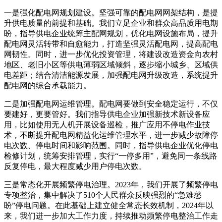
一是强化配电网规划建设。坚强可靠的配电网网架结构，是提
升供电质量的前提和基础。我们立足企业和群众高品质用电期
盼，指导供电企业统筹主配网规划，优化电网设施布局，提升
配电网灵活转带和自愈能力，打造坚强灵活配电网，提高配电
网韧性。同时，进一步优化投资管理，将建设改造资金向农村
地区、老旧小区等供电薄弱区域倾斜，逐步缩小城乡、区域供
电差距；结合清洁能源发展，加强配电网升级改造，系统提升
配电网的综合承载能力。
二是加强配电网运维管理。配电网要做到安全稳定运行，不仅
要建好，更要管好。我们指导供电企业加强新技术新设备应
用，比如使用无人机开展设备巡检，推广应用不停电作业技
术，不断提升配电网精益化运维管理水平，进一步减少故障停
电次数、停电时间和影响范围。同时，指导供电企业优化停电
检修计划，统筹安排管理，实行“一停多用”，避免同一条线路
反复停电，最大程度减少用户停电次数。
三是常态化开展频繁停电治理。2023年，我们开展了频繁停电
专项整治，集中解决了510个人民群众反映强烈的“急难愁
盼”停电问题。在此基础上建立健全常态长效机制，2024年以
来，我们进一步加大工作力度，持续推动频繁停电整治工作走