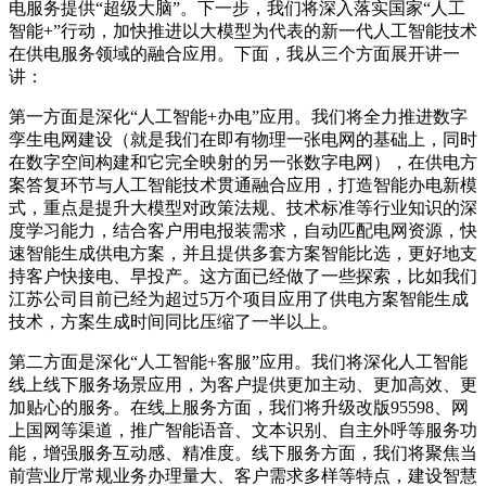
电服务提供“超级大脑”。下一步，我们将深入落实国家“人工
智能+”行动，加快推进以大模型为代表的新一代人工智能技术
在供电服务领域的融合应用。下面，我从三个方面展开讲一
讲：
第一方面是深化“人工智能+办电”应用。我们将全力推进数字
孪生电网建设（就是我们在即有物理一张电网的基础上，同时
在数字空间构建和它完全映射的另一张数字电网），在供电方
案答复环节与人工智能技术贯通融合应用，打造智能办电新模
式，重点是提升大模型对政策法规、技术标准等行业知识的深
度学习能力，结合客户用电报装需求，自动匹配电网资源，快
速智能生成供电方案，并且提供多套方案智能比选，更好地支
持客户快接电、早投产。这方面已经做了一些探索，比如我们
江苏公司目前已经为超过5万个项目应用了供电方案智能生成
技术，方案生成时间同比压缩了一半以上。
第二方面是深化“人工智能+客服”应用。我们将深化人工智能
线上线下服务场景应用，为客户提供更加主动、更加高效、更
加贴心的服务。在线上服务方面，我们将升级改版95598、网
上国网等渠道，推广智能语音、文本识别、自主外呼等服务功
能，增强服务互动感、精准度。线下服务方面，我们将聚焦当
前营业厅常规业务办理量大、客户需求多样等特点，建设智慧