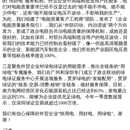
的“用好电”服务机制。外贸企业中高端制造业用户比较多，他
们对电能质量要求已经不仅是过去的“能不能不停电、能不能
少停电”，还有“能不能保证电压不波动，不影响我的生产”。
为此，我们组建了“电能质量客户工程师”团队，发布了《企业
电能质量服务指引》，我们从“外防闪动、内治谐波”两个方向
发力，形成了政企电联合共治电能质量的保障机制，成效还是
很好的。比如在深圳，对部分高端制造业用户的电压波动，目
前我们的技术能力已经控制在毫秒级了，像一些超高清视频显
示的企业、新能源汽车制造企业，他们所在的产业园区电压质
量等指标合格率接近100%。
三是聚焦外贸企业对绿电绿证的用能需求，推出全链条的“用
绿电”专属服务。我们在广州和深圳专门成立了政企联动的绿
电绿证服务中心开展这项服务，贯穿绿电的“发输配用”，贯穿
绿证的“核发-交易-消费-核销”全链条，做好服务保障。目前，
南方电网经营区非化石能源装机占比已经达到63%，发电量占
比达到53%，能够为企业提供充足绿电。今年一季度数据显
示，仅深圳绿证交易就超过1000万张。
我们有信心保障好外贸企业“快用电、用好电、用绿电”。谢
谢！