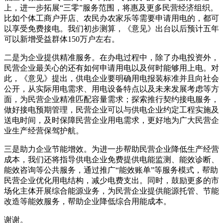
上，进一步拓展“三零”服务范围，将惠及更多民营经济组织。
比如个体工商户开店、农民办农家乐等需要申请用电的，都可
以享受免费接电。我们初步测算，《意见》出台以后预计五年
可以新增受益群体150万户左右。
二是为企业提供精准服务。在办电过程中，除了办电投资外，
民营企业最关心的还有如何申请用电以及何时能够用上电。对
此，《意见》提出，供电企业要明确用电报装标准并且向社会
公开，从实际用电需求、用电设备特点以及未来发展考虑等方
面，为民营企业精准匹配容量需求；探索推行契约接电服务，
做好接电预期管理，民营企业可以与供电企业约定工程实施及
送电时间，及时保障民营企业用电需求，更好地为广大民营企
业生产经营保驾护航。
三是助力企业节能增效。为进一步帮助民营企业降低生产经营
成本，我们还将指导供电企业免费提供电能监测、能效诊断、
能效咨询等公共服务，通过推广“能效账单”等服务模式，帮助
民营企业优化用电结构，减少电费支出。同时，鼓励更多的市
场化主体开展综合能源业务，为民营企业提供能源托管、节能
改造等能效服务，帮助企业降低综合用能成本。
谢谢。