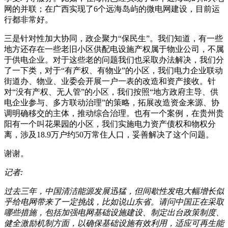
网的并联；在广西实现了6个远海岛屿的微电网建设，目前运
行都非常好。
三是针对性加大协同，政企聚力“保民生”。我们知道，有一些
地方还存在一些老旧小区供配电设施产权属于物业公司，不属
于供电企业。对于这些老的问题我们也采取办法解决，我们分
了一下类，对于“有产权、有物业”的小区，我们电力企业联动
街道办、物业、业委会开展一户一表的改造和资产接收。针
对“没有产权、无人管”的小区，我们按照“地方政府主导、供
电企业参与、多方联动治理”的策略，拓展改造资金来源、协
调明确移交的主体，推动综合治理。也有一个案例，在贵州贵
阳有一个叫花果园的小区，我们实施电力资产债权和物权分
离，涉及18.9万户约50万常住人口，妥善解决了这个问题。
谢谢。
记者:
过去三年，中国清洁能源发展迅猛，但间歇性发电大幅增长似
乎给电网带来了一定挑战，比如说山东省。请问中国正在采取
哪些措施，包括加强电网基础设施建设、制定出台政策制度、
健全激励机制方面，以确保基础设施有效利用，适应可再生能