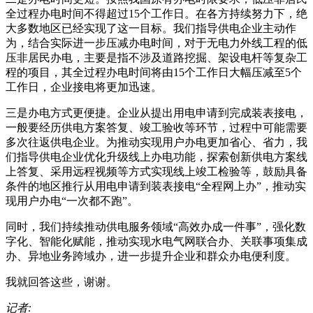
全过程办电时间不得超过15个工作日。在各方持续努力下，绝
大多数地区已经实现了这一目标。我们指导供电企业主动作
为，结合实际进一步压减办电时间，对于无电力外线工程的低
压非居民办电，主要是指不涉及道路挖掘、架设电杆等复杂工
程的项目，其全过程办电时间将由15个工作日大幅压减至5个
工作日，企业接电将更加迅速。
三是办电方式更便捷。企业从提出用电申请到完成装表接电，
一般要经历供电方案答复、竣工验收等环节，过程中可能需要
多次往返供电企业。为推动实现用户办电更加省心、省力，我
们指导供电企业优化升级线上办电功能，探索创新供电方案线
上答复、采用远程视频等方式实现线上竣工检验等，鼓励具备
条件的地区推行从用电申请到装表接电“全程网上办”，推动实
现用户办电“一次都不跑”。
同时，我们持续推动供电服务领域“高效办成一件事”，强化数
字化、智能化赋能，推动实现水电气网联合办、关联事项集成
办、异地业务跨域办，进一步提升企业和群众办电便利度。
我就回答这些，谢谢。
记者: