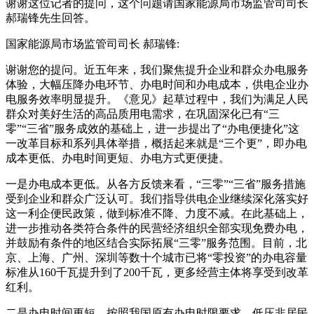
谢谢这位记者的提问，这个问题请国家能源局市场监管司司长
郝瑞锋先生回答。
国家能源局市场监管司司长 郝瑞锋:
谢谢您的提问。近五年来，我们聚焦提升企业和群众办电服务
体验，大幅压降办电环节、办电时间和办电成本，供电企业办
电服务效率明显提升。《意见》起草过程中，我们为满足人民
群众对美好生活的高品质用电需求，在巩固深化已有“三
零”“三省”服务成效的基础上，进一步提出了“办电便捷化”这
一改革目标和系列具体举措，概括起来就是“三个更”，即办电
成本更低、办电时间更短、办电方式更便捷。
一是办电成本更低。从各方反馈来看，“三零”“三省”服务措施
受到企业和群众广泛认可。我们指导供电企业继续深化落实好
这一利企便民政策，做到标准不降、力度不减。在此基础上，
进一步推动各类符合条件的民营经济组织全部实现免费办电，
并鼓励有条件的地区结合实际拓展“三零”服务范围。目前，北
京、上海、广州、深圳等数十个城市已将“零投资”的办电容量
标准从160千瓦提升到了200千瓦，更多经营主体将享受到改革
红利。
二是办电时间更短。按照我国原有办电时限要求，低压非居民