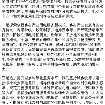
的电网“卡脖子”“低电压”等突出问题，持续做好电网设备升级
和网架结构优化。同时，指导供电企业适度超前规划建设高水
平农村电网，主动服务保障农村地区分布式光伏接入、电动汽
车充电和大件家用电器增多等新发展新需求。
二是探索创新乡村产业用电服务新模式。乡村产业发展有其自
身特点，春灌秋收、炒茶制茶、地摊夜市等生产经营活动季节
性强，阶段性用电特征明显。近年来，不少地区创新推出便捷
服务模式。比如，宁夏在养殖户集中区域的公共场所安装“共
享电源”，用户仅需扫描二维码，就可以将草料粉碎机等用电
设备直接接入，无需每家每户再单独申请报装接电。我们将继
续总结各地好经验和做法，指导供电企业全面推广“扫码用
电”等新举措，不断创新“三零”服务新模式，为农村群众提供
免报装、快用电服务，支持乡村振兴发展，助力激发消费活
力。
三是逐步提升城乡均等化服务水平。我们坚持城乡统筹，进一
步缩小城乡供电差距，指导供电企业建立健全农村供电服务标
准，规范完善服务流程，通过设置农村电力驿站、便民服务电
等方式，把优质的供电服务资源延伸至农民群众身边，为农民
群众提供更加便捷高效的用电报装、抢修复电、信息公开等服
务，不断推动实现农村与城市的供电服务同质化、均等化，提