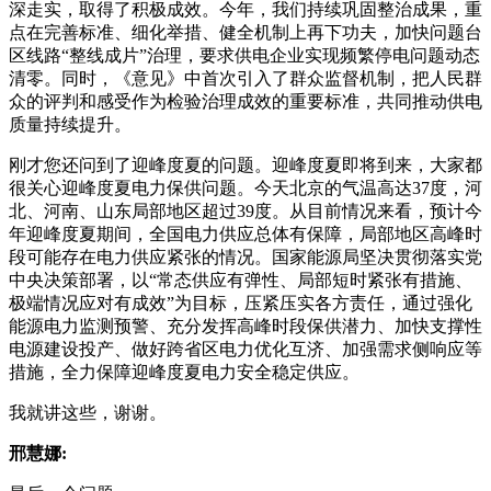
深走实，取得了积极成效。今年，我们持续巩固整治成果，重
点在完善标准、细化举措、健全机制上再下功夫，加快问题台
区线路“整线成片”治理，要求供电企业实现频繁停电问题动态
清零。同时，《意见》中首次引入了群众监督机制，把人民群
众的评判和感受作为检验治理成效的重要标准，共同推动供电
质量持续提升。
刚才您还问到了迎峰度夏的问题。迎峰度夏即将到来，大家都
很关心迎峰度夏电力保供问题。今天北京的气温高达37度，河
北、河南、山东局部地区超过39度。从目前情况来看，预计今
年迎峰度夏期间，全国电力供应总体有保障，局部地区高峰时
段可能存在电力供应紧张的情况。国家能源局坚决贯彻落实党
中央决策部署，以“常态供应有弹性、局部短时紧张有措施、
极端情况应对有成效”为目标，压紧压实各方责任，通过强化
能源电力监测预警、充分发挥高峰时段保供潜力、加快支撑性
电源建设投产、做好跨省区电力优化互济、加强需求侧响应等
措施，全力保障迎峰度夏电力安全稳定供应。
我就讲这些，谢谢。
邢慧娜: