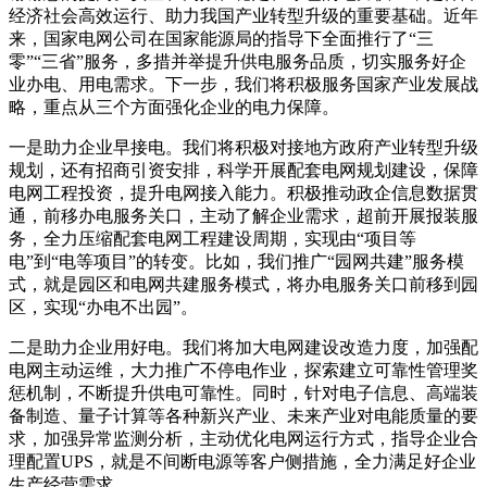
经济社会高效运行、助力我国产业转型升级的重要基础。近年
来，国家电网公司在国家能源局的指导下全面推行了“三
零”“三省”服务，多措并举提升供电服务品质，切实服务好企
业办电、用电需求。下一步，我们将积极服务国家产业发展战
略，重点从三个方面强化企业的电力保障。
一是助力企业早接电。我们将积极对接地方政府产业转型升级
规划，还有招商引资安排，科学开展配套电网规划建设，保障
电网工程投资，提升电网接入能力。积极推动政企信息数据贯
通，前移办电服务关口，主动了解企业需求，超前开展报装服
务，全力压缩配套电网工程建设周期，实现由“项目等
电”到“电等项目”的转变。比如，我们推广“园网共建”服务模
式，就是园区和电网共建服务模式，将办电服务关口前移到园
区，实现“办电不出园”。
二是助力企业用好电。我们将加大电网建设改造力度，加强配
电网主动运维，大力推广不停电作业，探索建立可靠性管理奖
惩机制，不断提升供电可靠性。同时，针对电子信息、高端装
备制造、量子计算等各种新兴产业、未来产业对电能质量的要
求，加强异常监测分析，主动优化电网运行方式，指导企业合
理配置UPS，就是不间断电源等客户侧措施，全力满足好企业
生产经营需求。