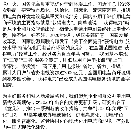
党中央、国务院高度重视优化营商环境工作。习近平总书记多
次强调，要营造市场化、法治化、国际化一流营商环境。推进
用电营商环境建设是其重要组成部分，国内外用于评价用电营
商环境的主要指标就是“获得电力”。简单地说，“获得电力”就
是从企业和群众视角出发，衡量从申请用电到最终用上电贵不
贵、快不快、好不好。2020年9月，经国务院同意，国家发展
改革委、国家能源局联合印发了《关于全面提升“获得电力”服
务水平 持续优化用电营商环境的意见》，在全国范围推进“获
得电力”改革工作。经过各方近五年共同努力，我国基本实现
了“三零”“三省”服务全覆盖，即低压用户用电报装“零上门、
零审批、零投资”，高压用户用电报装“省时、省力、省钱”，
累计为用户节省办电投资超过3000亿元，全国用电营商环境得
到根本性改善，“获得电力”已经成为我国供电服务领域的金字
招牌。
为更好服务和融入新发展格局，我们聚焦企业和群众办电用电
新需求新期待，对2020年出台的文件更新升级，研究出台了
《意见》，推出一系列新的改革措施，力争到2029年实现“五
化”目标，即基本建成办电便捷化、供电高质化、用电绿色
化、服务普惠化、监管协同化的现代化用电营商环境，有效助
力中国式现代化建设。