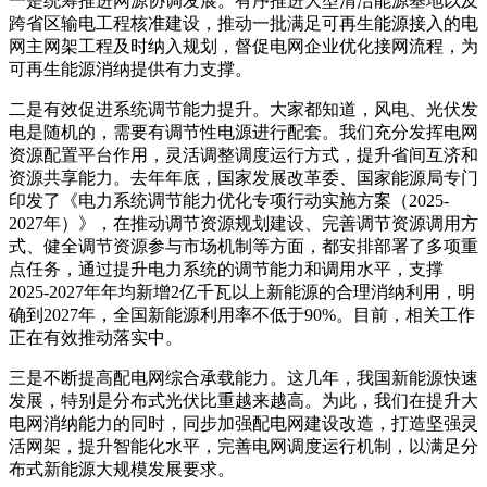
一是统筹推进网源协调发展。有序推进大型清洁能源基地以及
跨省区输电工程核准建设，推动一批满足可再生能源接入的电
网主网架工程及时纳入规划，督促电网企业优化接网流程，为
可再生能源消纳提供有力支撑。
二是有效促进系统调节能力提升。大家都知道，风电、光伏发
电是随机的，需要有调节性电源进行配套。我们充分发挥电网
资源配置平台作用，灵活调整调度运行方式，提升省间互济和
资源共享能力。去年年底，国家发展改革委、国家能源局专门
印发了《电力系统调节能力优化专项行动实施方案（2025-
2027年）》，在推动调节资源规划建设、完善调节资源调用方
式、健全调节资源参与市场机制等方面，都安排部署了多项重
点任务，通过提升电力系统的调节能力和调用水平，支撑
2025-2027年年均新增2亿千瓦以上新能源的合理消纳利用，明
确到2027年，全国新能源利用率不低于90%。目前，相关工作
正在有效推动落实中。
三是不断提高配电网综合承载能力。这几年，我国新能源快速
发展，特别是分布式光伏比重越来越高。为此，我们在提升大
电网消纳能力的同时，同步加强配电网建设改造，打造坚强灵
活网架，提升智能化水平，完善电网调度运行机制，以满足分
布式新能源大规模发展要求。