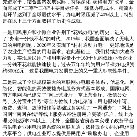
先进水平，结合国内发展实际，持续深化“获得电力”改革，全
面完成了“三零”“三省”主要目标任务，降低办电成本、精简办
电环节达到了全球最优水平，办电时限压减了40%以上，特别
是在以下三个方面取得了历史性成就。
一是居民用户和小微企业告别了“花钱办电”的历史，进入
了“办电一分钱不花”的时代。2015年，我国全面解决了无电人
口的用电问题，2020年又实现了“村村通动力电”，更好地满足
了农业生产经营的用电需求。在此基础上，我们持续加大改革
力度，实现居民用户和用电容量小于160千瓦的低压小微企业
一分钱不花就能快速接电，过去五年年均为用户节省办电投资
约600亿元。这是我国电力发展史上的又一重大标志性事件。
二是建成了全球规模最大的互联网办电服务体系，信息化、网
络化、智能化的高效便捷办电服务方式基本形成。国家电网、
南方电网均已建立了“网上营业厅、掌上营业厅、微信公众
号、支付宝生活号”等全方位线上办电渠道，用电报装申请、
缴费、查询、故障报修等基础业务实现了“一网通办”。“网上
国网”“南网在线”等线上服务APP注册用户突破4亿户，线上办
理比例达到97%以上。此外，全国各省份基本实现了政务平台
与供电企业用电报装系统的互联互通，依托政企协同办电信息
共享平台，供电企业可以提供居民用户“刷脸办电”、企业用