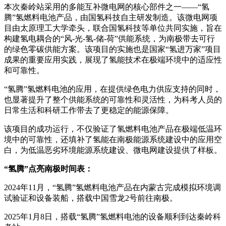
本次秦岭站采用的多能互补微电网的核心部件之一——“氢
腾”氢燃料电池产品，由国氢科技自主研发制造。该微电网项
目由太原理工大学牵头，联合国氢科技等单位共同实施，旨在
构建氢电耦合的“风-光-氢-储-荷”供能系统，为南极带去可行
的绿色零碳供能方案。该项目的实施也是国家“氢进万家”项目
成果的重要应用实践，展现了氢能技术在极端环境中的适应性
和可靠性。
“氢腾”氢燃料电池的应用，在提供绿色电力供应支持的同时，
也显著提升了整个供能系统的可靠性和灵活性，为科考人员的
日常生活和科研工作带去了更稳定的能源保障。
该项目的成功运行，不仅验证了氢燃料电池产品在极端低温环
境中的可靠性，还填补了氢能在南极能源系统建设中的应用空
白，为低温恶劣环境能源系统建设、微电网建设提供了样板。
“氢腾”点亮南极时间表：
2024年11月，“氢腾”氢燃料电池产品在内蒙古完成模拟环境调
试验证和设备装船，搭载中国雪龙2号前往南极。
2025年1月8日，搭载“氢腾”氢燃料电池的设备顺利到达秦岭科