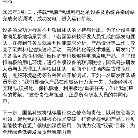
考站。
2025年3月1日，搭载“氢腾”氢燃料电池的设备及系统在秦岭站
完成安装调试，成功发电，进入运行阶段。
设备的成功运行离不开项目团队的坚持与付出。为了让设备能
够满足极地场景要求，19名国氢科技研发人员组成的氢发电团
队，在接到任务后就展开性能需求分析、产品设计等工作，攻
克了氢燃料电池快速冷启动、高效转化等技术难题，研发出了
具备高可靠性和强适应性的专用氢燃料电池发电产品。为了模
拟南极的用电环境，进行各项设备的联调联控，国氢科技研发
人员与太原理工大学项目团队，近两个月驻场内蒙古模拟现
场，克服环境恶劣等各种困难开展测试。正如一名研发团队成
员所说：“我们要确保产品在南极运行万无一失，为秦岭科考
实现‘认识极地、保护极地、利用极地’重要任务，作出我们应
有的贡献。”这份责任与担当，正是所有研发人员的共同心
声。
下一步，国氢科技将继续履行央企使命与责任，以科技创新为
引领，聚焦氢能关键核心技术突破，打造硬核氢能产品，推动
氢能技术在更广领域的深度应用，为助力实现“双碳”目标，为
全球绿色低碳发展贡献氢能力量。