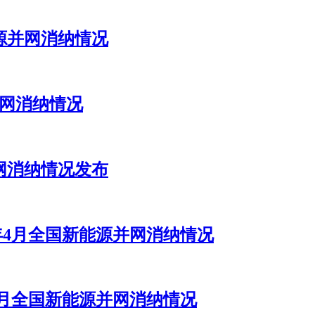
能源并网消纳情况
并网消纳情况
并网消纳情况发布
22年4月全国新能源并网消纳情况
2年3月全国新能源并网消纳情况