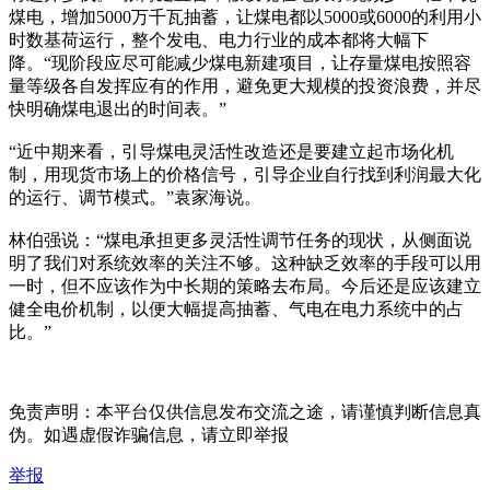
煤电，增加5000万千瓦抽蓄，让煤电都以5000或6000的利用小
时数基荷运行，整个发电、电力行业的成本都将大幅下
降。“现阶段应尽可能减少煤电新建项目，让存量煤电按照容
量等级各自发挥应有的作用，避免更大规模的投资浪费，并尽
快明确煤电退出的时间表。”
“近中期来看，引导煤电灵活性改造还是要建立起市场化机
制，用现货市场上的价格信号，引导企业自行找到利润最大化
的运行、调节模式。”袁家海说。
林伯强说：“煤电承担更多灵活性调节任务的现状，从侧面说
明了我们对系统效率的关注不够。这种缺乏效率的手段可以用
一时，但不应该作为中长期的策略去布局。今后还是应该建立
健全电价机制，以便大幅提高抽蓄、气电在电力系统中的占
比。”
免责声明：本平台仅供信息发布交流之途，请谨慎判断信息真
伪。如遇虚假诈骗信息，请立即举报
举报