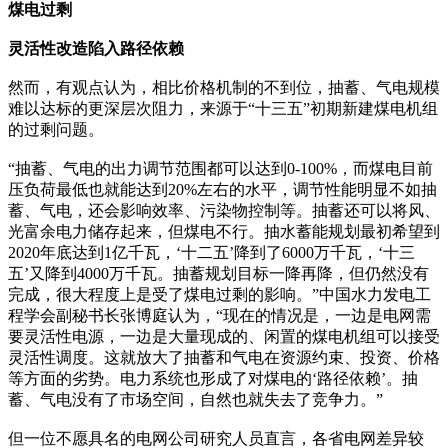
煤电过剩
灵活性改造陷入路径依赖
然而，有观点认为，相比价格机制的不到位，抽蓄、气电规模
难以达标的更深层次阻力，来源于“十三五”初期新建煤电机组
的过剩问题。
“抽蓄、气电的出力调节范围都可以达到0-100%，而煤电目前
压负荷最低也就能达到20%左右的水平，调节性能明显不如抽
蓄、气电，还会影响效率、污染物控制等。抽蓄还可以将风、
光富余电力储存起来，但煤电不行。抽水蓄能规划最初希望到
2020年底达到1亿千瓦，‘十二五’降到了6000万千瓦，‘十三
五’又降到4000万千瓦。抽蓄规划目标一降再降，但仍然没有
完成，很大程度上是受了煤电过剩的影响。”中国水力发电工
程学会副秘书长张博庭认为，“现在的情况是，一边是电网需
要灵活性电源，一边是大量现成的、闲置的煤电机组可以接受
灵活性调度。这就放大了抽蓄和气电在资源约束、投资、价格
等方面的劣势。电力系统也形成了对煤电的‘路径依赖’。抽
蓄、气电没有了市场空间，自然也就失去了竞争力。”
但一位不愿具名的电网公司研究人员直言，各省电网差异较