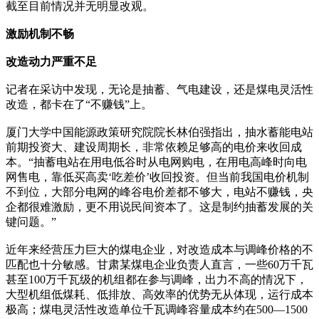
截至目前情况并无明显改观。
激励机制不畅
改造动力严重不足
记者在采访中发现，无论是抽蓄、气电建设，还是煤电灵活性
改造，都卡在了“不赚钱”上。
厦门大学中国能源政策研究院院长林伯强指出，抽水蓄能电站
前期投资大、建设周期长，非常依赖足够高的电价来收回成
本。“抽蓄电站在用电低谷时从电网购电，在用电高峰时向电
网售电，靠低买高卖‘吃差价’收回投资。但当前我国电价机制
不到位，大部分电网的峰谷电价差都不够大，电站不赚钱，央
企都很难激励，更不用说民间资本了。这是制约抽蓄发展的关
键问题。”
近年来经营压力巨大的煤电企业，对改造成本与调峰价格的不
匹配也十分敏感。甘肃某煤电企业负责人直言，一些60万千瓦
甚至100万千瓦级的机组都在参与调峰，出力不高的情况下，
大型机组低煤耗、低排放、高效率的优势无从体现，运行成本
极高；煤电灵活性改造单位千瓦调峰容量成本约在500—1500