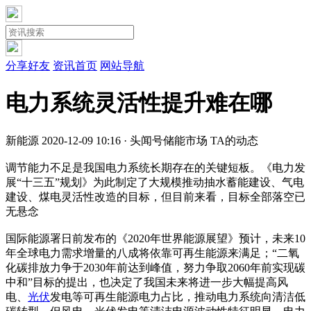
分享好友
资讯首页
网站导航
电力系统灵活性提升难在哪
新能源
2020-12-09 10:16 · 头闻号
储能市场
TA的动态
调节能力不足是我国电力系统长期存在的关键短板。《电力发
展“十三五”规划》为此制定了大规模推动抽水蓄能建设、气电
建设、煤电灵活性改造的目标，但目前来看，目标全部落空已
无悬念
国际能源署日前发布的《2020年世界能源展望》预计，未来10
年全球电力需求增量的八成将依靠可再生能源来满足；“二氧
化碳排放力争于2030年前达到峰值，努力争取2060年前实现碳
中和”目标的提出，也决定了我国未来将进一步大幅提高风
电、
光伏
发电等可再生能源电力占比，推动电力系统向清洁低