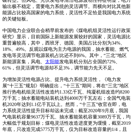
碳转型。但风电、光伏发电等清洁电源波动性特征明显，电力
输出极不稳定，需要电力系统的灵活调节。而横向对比其他新
能源占比较高国家的电力系统，灵活性不足恰是我国电力系统
的关键短板。
中国电力企业联合会稍早前发布的《煤电机组灵活性运行政策
研究》显示，目前国际上新能源发展较好的国家，灵活电源比
重普遍较高，其中，西班牙、德国、美国占比分别为34%、
18%、49%。反观以煤电为主力电源的我国，抽水蓄能、燃气
发电等灵活调节电源装机占比还不到6%。其中，“三北”地区
新能源富集，风电、
太阳能
发电装机分别占全国的72%、
61%，但灵活调节电源却不足3%，调节能力先天不足。
为增加灵活性电源占比、提升电力系统灵活性，《电力发
展“十三五”规划》明确提出，“十三五”期间，将在“三北”地区
推行热电机组灵活性改造约1.33亿千瓦、纯凝机组改造约8200
万千瓦；抽水蓄能电站装机达到4000万千瓦左右；全国气电装
机2020年达到1.1亿千瓦以上。然而，“十三五”收官在即，电
力系统灵活性提升目标却远未完成：截至2020年9月底，我国
气电装机容量9637万千瓦、抽水蓄能装机容量3089万千瓦，均
大幅低于规划目标；煤电灵活性改造进度更为缓慢，截至2019
年底，只改造完成5775万千瓦，仅为目标改造容量的1/4，且