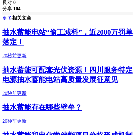
反对
0
分享
104
更多
相关文章
抽水蓄能电站“偷工减料”，近2000万罚单
落定！
20秒前更新
抽水蓄能可配套光伏资源！四川服务特定
电源抽水蓄能电站高质量发展征意见
20秒前更新
抽水蓄能存在哪些壁垒？
20秒前更新