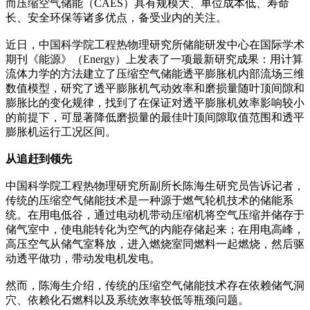
而压缩空气储能（CAES）具有规模大、单位成本低、寿命
长、安全环保等诸多优点，备受业内的关注。
近日，中国科学院工程热物理研究所储能研发中心在国际学术
期刊《能源》（Energy）上发表了一项最新研究成果：用计算
流体力学的方法建立了压缩空气储能透平膨胀机内部流场三维
数值模型，研究了透平膨胀机气动效率和磨损量随叶顶间隙和
膨胀比的变化规律，找到了在保证对透平膨胀机效率影响较小
的前提下，可显著降低磨损量的最佳叶顶间隙取值范围和透平
膨胀机运行工况区间。
从追赶到领先
中国科学院工程热物理研究所副所长陈海生研究员告诉记者，
传统的压缩空气储能技术是一种源于燃气轮机技术的储能系
统。在用电低谷，通过电动机带动压缩机将空气压缩并储存于
储气室中，使电能转化为空气的内能存储起来；在用电高峰，
高压空气从储气室释放，进入燃烧室同燃料一起燃烧，然后驱
动透平做功，带动发电机发电。
然而，陈海生介绍，传统的压缩空气储能技术存在依赖储气洞
穴、依赖化石燃料以及系统效率较低等瓶颈问题。