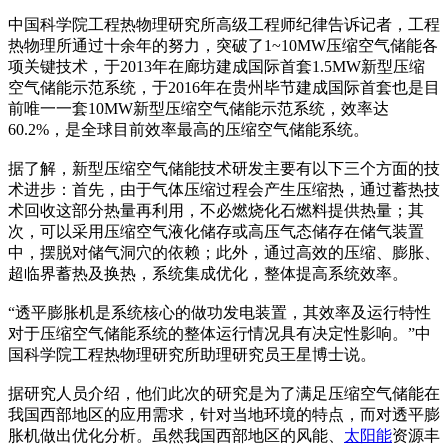
中国科学院工程热物理研究所高级工程师纪律告诉记者，工程
热物理所通过十余年的努力，突破了1~10MW压缩空气储能各
项关键技术，于2013年在廊坊建成国际首套1.5MW新型压缩
空气储能示范系统，于2016年在贵州毕节建成国际首套也是目
前唯一一套10MW新型压缩空气储能示范系统，效率达
60.2%，是全球目前效率最高的压缩空气储能系统。
据了解，新型压缩空气储能技术研发主要有以下三个方面的技
术进步：首先，由于气体压缩过程会产生压缩热，通过蓄热技
术回收这部分热量再利用，不必燃烧化石燃料提供热量；其
次，可以采用压缩空气液化储存或高压气态储存在储气装置
中，摆脱对储气洞穴的依赖；此外，通过高效的压缩、膨胀、
超临界蓄热及换热，系统集成优化，整体提高系统效率。
“透平膨胀机是系统核心的做功发电装置，其效率及运行特性
对于压缩空气储能系统的整体运行情况具有决定性影响。”中
国科学院工程热物理研究所助理研究员王星博士说。
据研究人员介绍，他们此次的研究是为了满足压缩空气储能在
我国西部地区的应用需求，针对当地环境的特点，而对透平膨
胀机做出优化分析。虽然我国西部地区的风能、
太阳能
资源丰