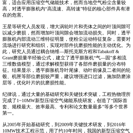
富，适合应用压缩空气储能技术，然而当地空气粉尘含量较
高，对透平膨胀机内“高流速、高转速”特征的核心部件具有潜
在的危害。
王星等研究人员发现，增大涡轮叶片和壳体之间的叶顶间隙可
以减少磨损，然而增加叶顶间隙会增加流动损失。同时，透平
膨胀机内部流动三维特征明显，使粉尘运动特征复杂，需要对
流场进行研究和组织，实现对部件抗磨损性能的主动优化。为
此，研究人员通过耦合纳维—斯托克斯方程和Tabakoff &
Grant磨损量半经验公式，建立了透平膨胀机“气—固”多相流
三维数值模型，通过求解模型获得了各部件磨损量的分布特
征。结果显示，透平膨胀机导叶尾缘、动叶前缘及二者间的轮
毂、机匣等部位磨损较严重，建议增强进口过滤，施加防磨涂
层等，优化叶片的抗磨损性能。
纪律说，通过大量的基础研究和关键技术突破，工程热物理所
完成了1~10MW新型压缩空气储能系统研发，创造了“国际首
套、规模最大、效率最高、专利和论文数量最多”等多个世界
第一。
从2005年开始基础研究，到2009年关键技术研发，到2016年
10MW技术工程示范，用了约10年时间，我国的新型压缩空气