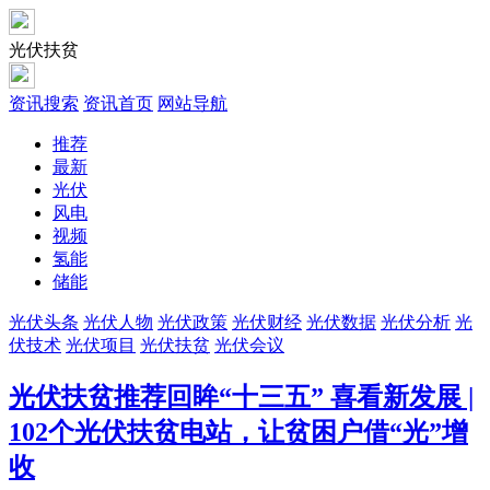
光伏扶贫
资讯搜索
资讯首页
网站导航
推荐
最新
光伏
风电
视频
氢能
储能
光伏头条
光伏人物
光伏政策
光伏财经
光伏数据
光伏分析
光
伏技术
光伏项目
光伏扶贫
光伏会议
光伏扶贫
推荐
回眸“十三五” 喜看新发展 |
102个光伏扶贫电站，让贫困户借“光”增
收