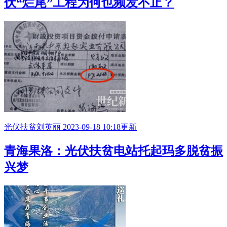
伏“烂尾”工程为何也频发不止？
光伏扶贫
刘英丽
2023-09-18 10:18更新
青海果洛：光伏扶贫电站托起玛多脱贫振
兴梦