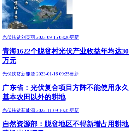
光伏扶贫
刘英丽
2023-09-15 08:20更新
青海1622个脱贫村光伏产业收益年均达30
万元
光伏扶贫
新能源
2023-01-16 09:25更新
广东省：光伏复合项目方阵不能使用永久
基本农田以外的耕地
光伏扶贫
新能源
2022-11-09 10:35更新
自然资源部：脱贫地区不得新增占用耕地