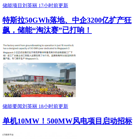
储能项目
刘英丽
17小时前更新
特斯拉50GWh落地、中企3200亿扩产狂
飙，储能“淘汰赛”已打响！
储能要闻
刘英丽
18小时前更新
单机10MW！500MW风电项目启动招标