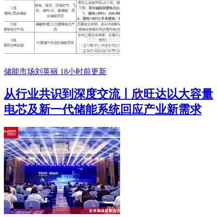
储能市场
刘英丽
18小时前更新
从行业共识到深度交流丨欣旺达以大容量
电芯及新一代储能系统回应产业新需求