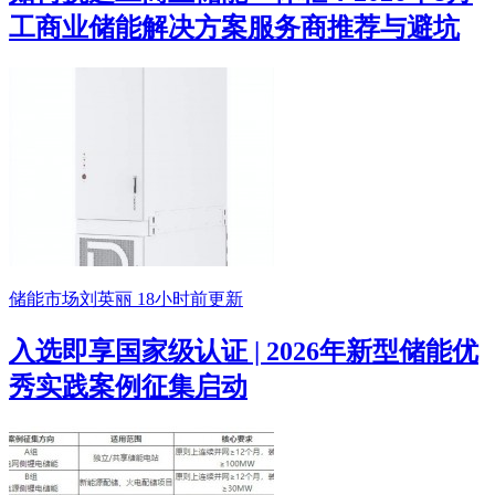
工商业储能解决方案服务商推荐与避坑
储能市场
刘英丽
18小时前更新
入选即享国家级认证 | 2026年新型储能优
秀实践案例征集启动