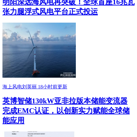
明阳深远海风电再突破！全球首座16兆瓦
张力腿浮式风电平台正式投运
海上风电
刘英丽
18小时前更新
英博智储130kW亚非拉版本储能变流器
完成EMC认证，以创新实力赋能全球储
能应用