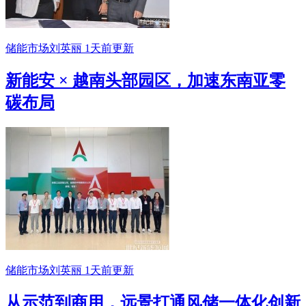
储能市场
刘英丽
1天前更新
新能安 × 越南头部园区，加速东南亚零
碳布局
储能市场
刘英丽
1天前更新
从示范到商用，远景打通风储一体化创新