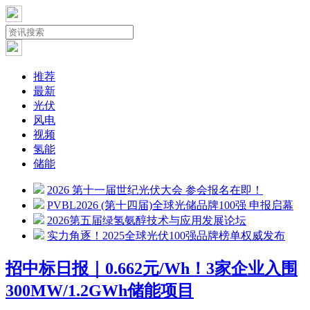
推荐
最新
光伏
风电
视频
氢能
储能
2026 第十一届世纪光伏大会 参会报名在即！
PVBL2026 (第十四届)全球光储品牌100强 申报启幕
2026第五届绿氢氨醇技术与应用发展论坛
实力角逐！2025全球光伏100强品牌榜单权威发布
招中标日报｜0.662元/Wh！3家企业入围
300MW/1.2GWh储能项目